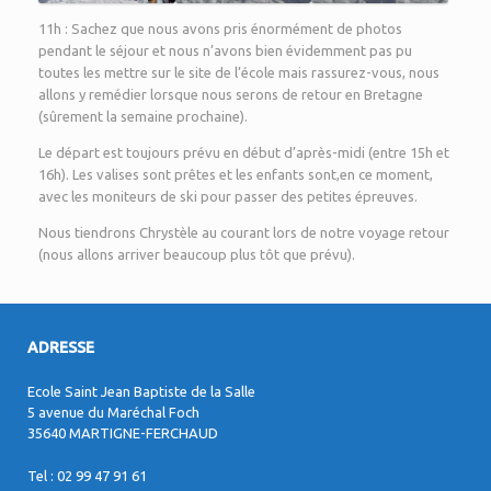
11h : Sachez que nous avons pris énormément de photos
pendant le séjour et nous n’avons bien évidemment pas pu
toutes les mettre sur le site de l’école mais rassurez-vous, nous
allons y remédier lorsque nous serons de retour en Bretagne
(sûrement la semaine prochaine).
Le départ est toujours prévu en début d’après-midi (entre 15h et
16h). Les valises sont prêtes et les enfants sont,en ce moment,
avec les moniteurs de ski pour passer des petites épreuves.
Nous tiendrons Chrystèle au courant lors de notre voyage retour
(nous allons arriver beaucoup plus tôt que prévu).
ADRESSE
Ecole Saint Jean Baptiste de la Salle
5 avenue du Maréchal Foch
35640 MARTIGNE-FERCHAUD
Tel : 02 99 47 91 61