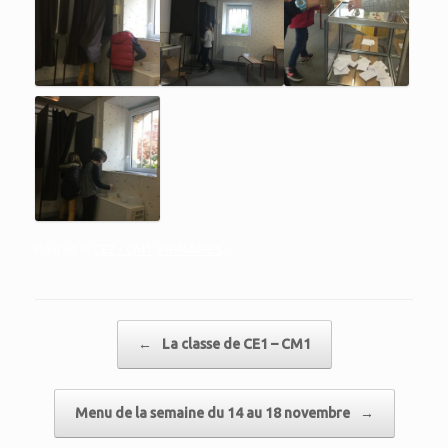
Posted in
CE2 - CM1
,
PRIMAIRES
.
Post navigation
←
La classe de CE1 – CM1
Menu de la semaine du 14 au 18 novembre
→