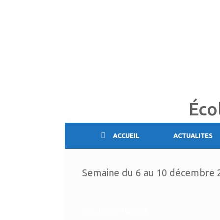
Skip
to
content
Éco
ACCUEIL
ACTUALITES
Semaine du 6 au 10 décembre 
Posted in
MENU CANTINE
.