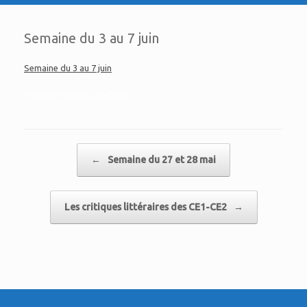
Semaine du 3 au 7 juin
Semaine du 3 au 7 juin
Posted in
MENU CANTINE
.
Post navigation
←
Semaine du 27 et 28 mai
Les critiques littéraires des CE1-CE2
→