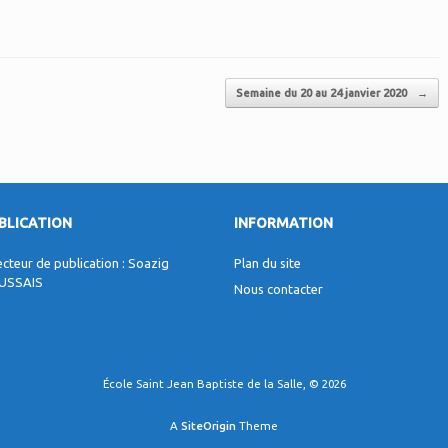
Semaine du 20 au 24 janvier 2020
→
BLICATION
INFORMATION
ecteur de publication : Soazig
Plan du site
USSAIS
Nous contacter
École Saint Jean Baptiste de la Salle, © 2026
A
SiteOrigin
Theme