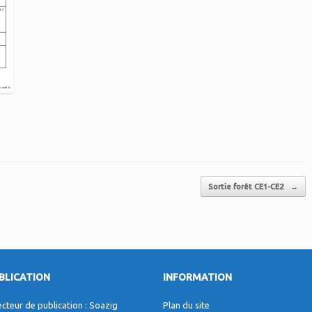
Sortie forêt CE1-CE2
→
BLICATION
INFORMATION
ecteur de publication : Soazig
Plan du site