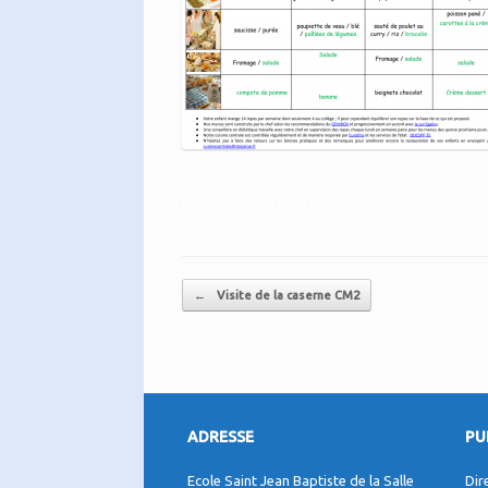
Posted in
MENU CANTINE
.
Post navigation
←
Visite de la caserne CM2
ADRESSE
PU
Ecole Saint Jean Baptiste de la Salle
Dir