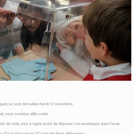
légués se sont déroulées lundi 12 novembre.
at, nous sommes allés voter.
letin de vote, puis a signé avant de déposer son enveloppe dans l’urne.
en CE1 et Margot en CE2 ont été élues déléguées!