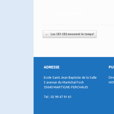
Posted in
CE1 - CE2
,
PRIMAIRES
.
Post navigation
←
Les CE1-CE2 mesurent le temps!
ADRESSE
PU
Ecole Saint Jean Baptiste de la Salle
Dir
5 avenue du Maréchal Foch
HO
35640 MARTIGNE-FERCHAUD
Tel : 02 99 47 91 61