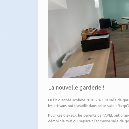
La nouvelle garderie !
En fin d’année scolaire 2020-2021, la salle de ga
les artisans ont travaillé dans cette salle afin qu
Pour ces travaux, les parents de l’APEL ont gr
démolir le mur qui séparait l’ancienne salle de go