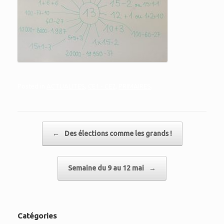
Posted in
ACTUALITES
,
CE1 - CE2
,
PRIMAIRES
.
Post navigation
←
Des élections comme les grands !
Semaine du 9 au 12 mai
→
Catégories