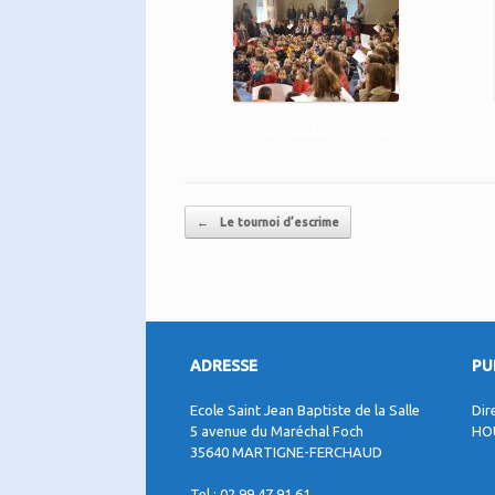
Posted in
MATERNELLES
,
PRIMAIRES
.
Post navigation
←
Le tournoi d’escrime
ADRESSE
PU
Ecole Saint Jean Baptiste de la Salle
Dir
5 avenue du Maréchal Foch
HO
35640 MARTIGNE-FERCHAUD
Tel : 02 99 47 91 61