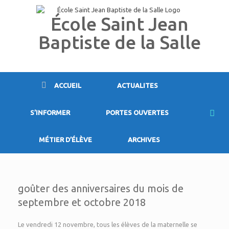
Skip
to
École Saint Jean
content
Baptiste de la Salle
ACCUEIL
ACTUALITES
S’INFORMER
PORTES OUVERTES
MÉTIER D’ÉLÈVE
ARCHIVES
goûter des anniversaires du mois de
septembre et octobre 2018
Le vendredi 12 novembre, tous les élèves de la maternelle se