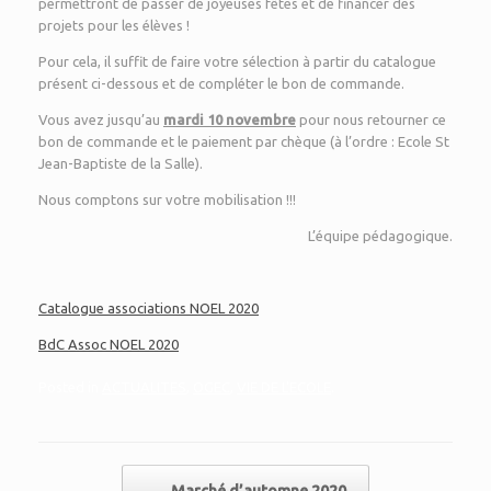
permettront de passer de joyeuses fêtes et de financer des
projets pour les élèves !
Pour cela, il suffit de faire votre sélection à partir du catalogue
présent ci-dessous et de compléter le bon de commande.
Vous avez jusqu’au
mardi 10 novembre
pour nous retourner ce
bon de commande et le paiement par chèque (à l’ordre : Ecole St
Jean-Baptiste de la Salle).
Nous comptons sur votre mobilisation !!!
L’équipe pédagogique.
Catalogue associations NOEL 2020
BdC Assoc NOEL 2020
Posted in
ACTUALITES
,
OGEC
,
VIE DE L'ECOLE
.
Post navigation
←
Marché d’automne 2020